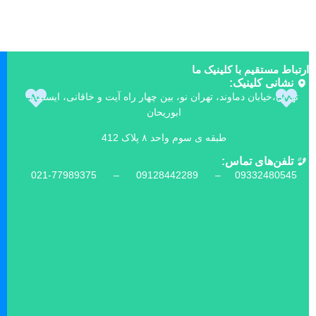
ارتباط مستقیم با کلینیک ما
نشانی کلینیک:
تهران،خیابان دماوند، تهران نو، بین چهار راه آیت و خاقانی، ایستگاه
ابوریحان
طبقه ی سوم واحد ۸ پلاک 412
تلفن‌های تماس:
021-77989375 –
09128442289 –
09332480545