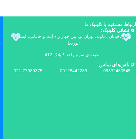
ارتباط مستقیم با کلینیک ما
نشانی کلینیک:
تهران،خیابان دماوند، تهران نو، بین چهار راه آیت و خاقانی، ایستگاه
ابوریحان
طبقه ی سوم واحد ۸ پلاک 412
تلفن‌های تماس:
021-77989375 –
09128442289 –
09332480545