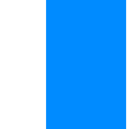
ترین
روش
برای
دریافت
نوبت
از
کلینیک
همراه
شرق
تهران،
تماس
با
شماره
ثابت
کلینیک
و
یا
شماره