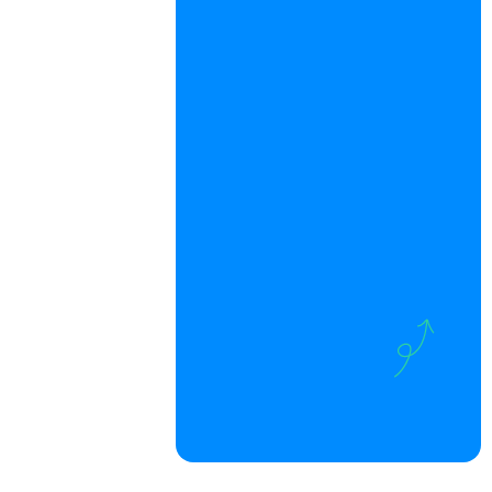
های
همراه
است.
اگر
بخواهم
نوبت
خود را
لغو
کنم چه
کار باید
انجام
دهم؟
آدرس
دقیق
کلینیک
کجاست؟