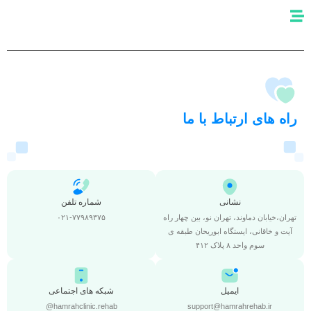
راه های ارتباط با ما
نشانی
شماره تلفن
تهران،خیابان دماوند، تهران نو، بین چهار راه
۰۲۱-۷۷۹۸۹۳۷۵
آیت و خاقانی، ایستگاه ابوریحان طبقه ی
سوم واحد ۸ پلاک ۴۱۲
ایمیل
شبکه های اجتماعی
hamrahclinic.rehab@
support@hamrahrehab.ir