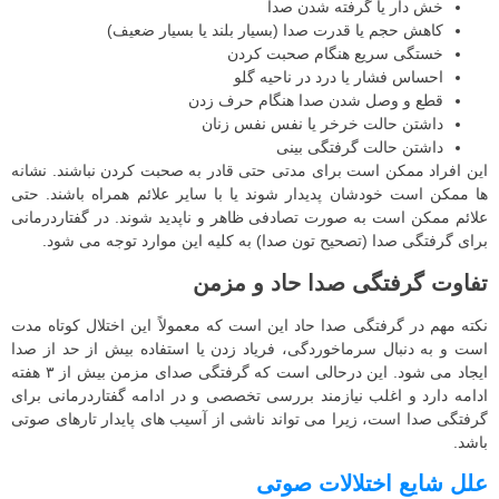
خش‌ دار یا گرفته شدن صدا
کاهش حجم یا قدرت صدا (بسیار بلند یا بسیار ضعیف)
خستگی سریع هنگام صحبت کردن
احساس فشار یا درد در ناحیه گلو
قطع و وصل شدن صدا هنگام حرف زدن
داشتن حالت خرخر یا نفس نفس زنان
داشتن حالت گرفتگی بینی
این افراد ممکن است برای مدتی حتی قادر به صحبت کردن نباشند. نشانه
ها ممکن است خودشان پدیدار شوند یا با سایر علائم همراه باشند. حتی
علائم ممکن است به صورت تصادفی ظاهر و ناپدید شوند. در گفتاردرمانی
برای گرفتگی صدا (تصحیح تون صدا) به کلیه این موارد توجه می شود.
تفاوت گرفتگی صدا حاد و مزمن
نکته مهم در گرفتگی صدا حاد این است که معمولاً این اختلال کوتاه‌ مدت
است و به دنبال سرماخوردگی، فریاد زدن یا استفاده بیش از حد از صدا
ایجاد می‌ شود. این درحالی است که گرفتگی صدای مزمن بیش از ۳ هفته
ادامه دارد و اغلب نیازمند بررسی تخصصی و در ادامه گفتاردرمانی برای
گرفتگی صدا است، زیرا می‌ تواند ناشی از آسیب‌ های پایدار تارهای صوتی
باشد.
علل شایع اختلالات صوتی