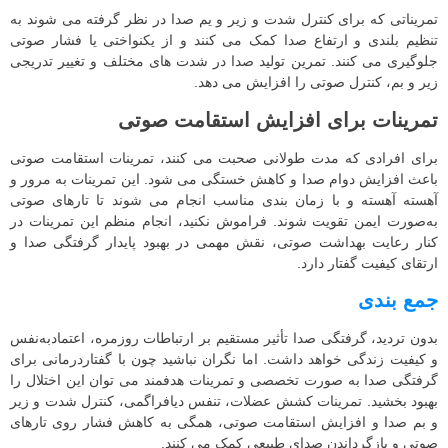
تمریناتی که برای کنترل شدت و زیر و یم صدا در نظر گرفته می شوند به
تنظیم بلندی و ارتفاع صدا کمک می‌ کنند و از یکنواختی یا فشار صوتی
جلوگیری می‌ کنند. تمرین تولید صدا در شدت‌ های مختلف و تغییر تدریجی
زیر و بم، کنترل صوتی را افزایش می‌ دهد.
تمرینات برای افزایش استقامت صوتی
برای افرادی که مدت طولانی صحبت می‌ کنند، تمرینات استقامت صوتی
باعث افزایش دوام صدا و کاهش خستگی می‌ شود. این تمرینات به مرور و
آهسته آهسته و با زمان‌ بندی مناسب انجام می‌ شوند تا تارهای صوتی
به‌صورت ایمن تقویت شوند. فراموش نکنید، انجام منظم این تمرینات در
کنار رعایت بهداشت صوتی، نقش مهمی در بهبود پایدار گرفتگی صدا و
ارتقای کیفیت گفتار دارد.
جمع بندی
بدون تردید، گرفتگی صدا تأثیر مستقیم بر ارتباطات روزمره، اعتمادبه‌نفس
و کیفیت زندگی خواهد داشت. اما نگران نباشید چون با گفتاردرمانی برای
گرفتگی صدا به صورت تخصصی و تمرینات هدفمند می‌ توان این اختلال را
بهبود بخشید. تمرینات کشش عضلات، تنفس دیافراگمی، کنترل شدت و زیر
و بم صدا و افزایش استقامت صوتی، همگی به کاهش فشار روی تارهای
صوتی و بازگرداندن صدای طبیعی کمک می‌ کنند.