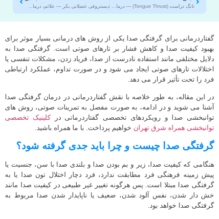
تانگ تراست (Tongue Thrust) — درمان و بازتوانی در کلینیک همراه شرق تهران
دیستروفی عضلانی بکر — علائم، درمان و کاردرمانی تخصصی
گفتاردرمانی برای گرفتگی صدا یکی از روش‌ های درمانی بسیار موثر برای
بهبود کیفیت صدا و کاهش فشار بر تارهای صوتی است. گرفتگی صدا به
دلایل مختلفی مانند استفاده نادرست از صدا، فریاد زدن، مشکلات تنفسی یا
اختلالات تارهای صوتی ایجاد می شود و در صورت تداوم، عملکرد ارتباطی
فرد را تحت تأثیر قرار می دهد.
در این مقاله، به‌ طور خلاصه با نقش گفتاردرمانی در درمان گرفتگی صدا
آشنا می‌ شوید و در ادامه، به‌ صورت مفصل به تمرینات صوتی، روش‌ های
توانبخشی صدا و رویکردهای تخصصی گفتاردرمانی در
کلینیک تخصصی
توانبخشی همراه شرق تهران
خواهیم پرداخت. با ما همراه باشید.
گرفتگی صدا چیست و چرا باید جدی گرفته شود؟
هنگامی که کیفیت صدا، زیر و بم بودن صدا و بلندی صدا با سن، جنسیت یا
پیش زمینه فرهنگی فرد مطابقت ندارد، فرد دچار اختلال تون صدا یا به
گرفتگی صدا مبتلا است. پس هرگونه تغییر غیر طبیعی در کیفیت صدا مانند
خش‌ دار شدن، نفس‌ آلود شدن، ضعیف یا ناپایدار شدن صدا مربوط به
گرفتگی صدا خواهد بود.