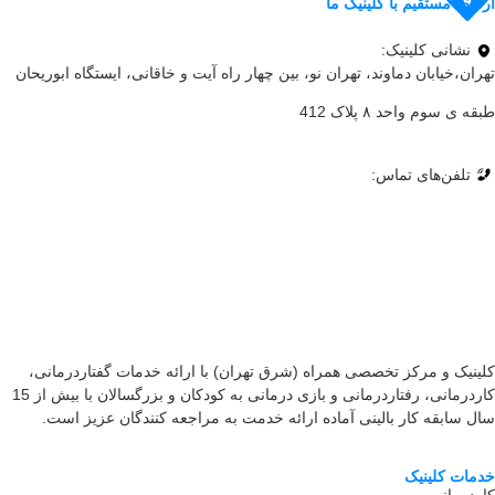
ارتباط مستقیم با کلینیک ما
نشانی کلینیک:
تهران،خیابان دماوند، تهران نو، بین چهار راه آیت و خاقانی، ایستگاه ابوریحان
طبقه ی سوم واحد ۸ پلاک 412
تلفن‌های تماس:
021-77989375 –
09128442289 –
09332480545
کلینیک و مرکز تخصصی همراه (شرق تهران) با ارائه خدمات گفتاردرمانی،
کاردرمانی، رفتاردرمانی و بازی درمانی به کودکان و بزرگسالان با بیش از 15
سال سابقه کار بالینی آماده ارائه خدمت به مراجعه کنندگان عزیز است.
خدمات کلینیک