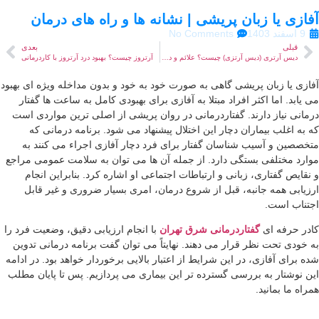
ازی یا زبان پریشی | نشانه ها و راه های درمان
9 اسفند 1403
No Comments
قبلی
بعدی
دیس آرتری (دیس آرتزی) چیست؟ علائم و درمان آن
آرتروز چیست؟ بهبود درد آرتروز با کاردرمانی
ازی یا زبان پریشی گاهی به صورت خود به خود و بدون مداخله ویژه ای بهبود
 یابد. اما اکثر افراد مبتلا به آفازی برای بهبودی کامل به ساعت ها گفتار
مانی نیاز دارند. گفتاردرمانی در روان پریشی از اصلی ترین مواردی است
 به اغلب بیماران دچار این اختلال پیشنهاد می شود. برنامه درمانی که
خصصین و آسیب شناسان گفتار برای فرد دچار آفازی اجراء می کنند به
ارد مختلفی بستگی دارد. از جمله آن ها می توان به سلامت عمومی مراجع
نقایص گفتاری، زبانی و ارتباطات اجتماعی او اشاره کرد. بنابراین انجام
زیابی همه جانبه، قبل از شروع درمان، امری بسیار ضروری و غیر قابل
تناب است.
در حرفه ای
گفتاردرمانی شرق تهران
با انجام ارزیابی دقیق، وضعیت فرد را
 خودی تحت نظر قرار می دهند. نهایتاً می توان گفت برنامه درمانی تدوین
ه برای آفازی، در این شرایط از اعتبار بالایی برخوردار خواهد بود. در ادامه
ن نوشتار به بررسی گسترده تر این بیماری می پردازیم. پس تا پایان مطلب
راه ما بمانید.