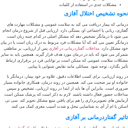
مشکلات جدی در استفاده از کلمات
وه تشخیص اختلال آفازی
مانی که بیمار دریافت می کند به سلامت عمومی و مشکلات مهارت های
تاری، زبانی یا اجتماعی او، بستگی دارد. ارزیابی قبل از شروع درمان انجام
 شود تا درمانگر تشخیص دهد که مشکل اصلی در کدام جنبه زبان است.
مانگر تعیین می کند که آیا مشکلات فرد مربوط به درک زبان است یا در بیان
د مشکل دارد.
مداخلات گفتاردرمانی در آفازی
پس از ارزیابی، بر مناطقی
مرکز می شود که باید در درمان مورد هدف قرار گیرند. همچنین باید به سایر
کلات سلامت عمومی که ممکن است بر توانایی فرد در برقراری ارتباط
ثیر بگذارد، توجه شود. مسائلی مانند نقایص شنوایی یا بینایی.
 روند ارزیابی، برای کسب اطلاعات دقیق، علاوه بر خود بیمار، درمانگر با
نواده او نیز صحبت می کند. همچنین در روند درمان، همکاری خانواده بسیار
وری است. بنابراین آن ها باید از ابتدا در روند ارزیابی، تشخیص و سپس
اخلات حضور فعال داشته باشند. لازم به ذکر است که پزشک ممکن است
مایش های تصویربرداری را هم برای یافتن منبع مشکل تجویز کند. سی تی
کن یا ام آر آی به شناسایی محل و شدت آسیب مغزی کمک می کنند.
ثیر گفتاردرمانی بر آفازی
ای افراد مبتلا به آفازی یا زبان پریشی، نقش مداخلات
کلینیک گفتاردرمانی