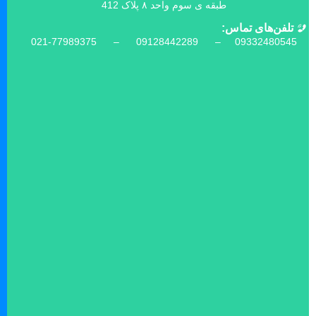
طبقه ی سوم واحد ۸ پلاک 412
م
ت
تلفن‌های تماس:
ه
021-77989375 –
09128442289 –
09332480545
(
ت
ب
ا
خ
گ
ک
ر
و
ب
د
ب
ک
و
ب
ب
ب
ا
5