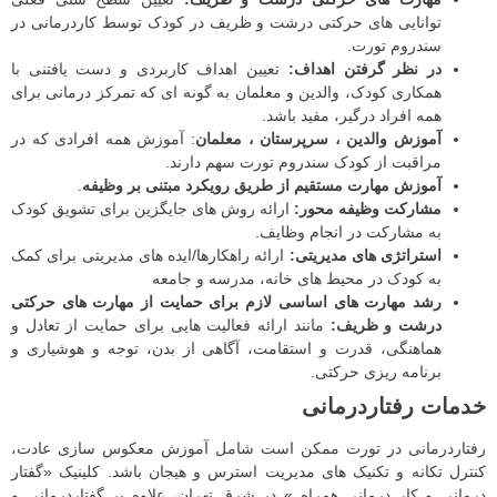
توانایی های حرکتی درشت و ظریف در کودک توسط کاردرمانی در
سندروم تورت.
در نظر گرفتن اهداف:
تعیین اهداف کاربردی و دست یافتنی با
همکاری کودک، والدین و معلمان به گونه ای که تمرکز درمانی برای
همه افراد درگیر، مفید باشد.
آموزش والدین ، سرپرستان ، معلمان
: آموزش همه افرادی که در
مراقبت از کودک سندروم تورت سهم دارند.
آموزش مهارت مستقیم از طریق رویکرد مبتنی بر وظیفه
.
مشارکت وظیفه محور:
ارائه روش های جایگزین برای تشویق کودک
به مشارکت در انجام وظایف.
استراتژی های مدیریتی:
ارائه راهکارها/ایده های مدیریتی برای کمک
به کودک در محیط های خانه، مدرسه و جامعه
رشد مهارت های اساسی لازم برای حمایت از مهارت های حرکتی
درشت و ظریف:
مانند ارائه فعالیت هایی برای حمایت از تعادل و
هماهنگی، قدرت و استقامت، آگاهی از بدن، توجه و هوشیاری و
برنامه ریزی حرکتی.
خدمات رفتاردرمانی
رفتاردرمانی در تورت ممکن است شامل آموزش معکوس‌ سازی عادت،
کنترل تکانه و تکنیک‌ های مدیریت استرس و هیجان باشد. کلینیک «گفتار
درمانی و کار درمانی همراه » در شرق تهران، علاوه بر گفتاردرمانی و