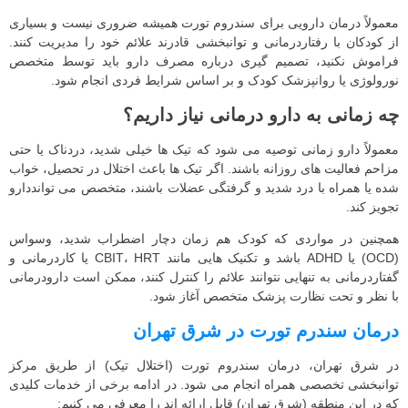
معمولاً درمان دارویی برای سندروم تورت همیشه ضروری نیست و بسیاری
از کودکان با رفتاردرمانی و توانبخشی قادرند علائم خود را مدیریت کنند.
فراموش نکنید، تصمیم‌ گیری درباره مصرف دارو باید توسط متخصص
نورولوژی یا روانپزشک کودک و بر اساس شرایط فردی انجام شود.
چه زمانی به دارو درمانی نیاز داریم؟
معمولاً دارو زمانی توصیه می‌ شود که تیک‌ ها خیلی شدید، دردناک یا حتی
مزاحم فعالیت‌ های روزانه باشند. اگر تیک ها باعث اختلال در تحصیل، خواب
شده یا همراه با درد شدید و گرفتگی عضلات باشند، متخصص می توانددارو
تجویز کند.
همچنین در مواردی که کودک هم‌ زمان دچار اضطراب شدید، وسواس
(OCD) یا ADHD باشد و تکنیک هایی مانند CBIT، HRT یا کاردرمانی و
گفتاردرمانی به تنهایی نتوانند علائم را کنترل کنند، ممکن است دارودرمانی
با نظر و تحت نظارت پزشک متخصص آغاز شود.
درمان سندرم تورت در شرق تهران
در شرق تهران، درمان سندروم تورت (اختلال تیک) از طریق مرکز
توانبخشی تخصصی همراه انجام می شود. در ادامه برخی از خدمات کلیدی
که در این منطقه (شرق تهران) قابل ارائه‌ اند را معرفی می کنیم: