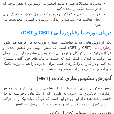
مدیریت مشکلات همراه مانند اضطراب، وسواس یا نقص توجه که
قادر هستند تیک‌ها را تشدید کنند.
افزایش استقلال و عملکرد روزمره که شامل کمک به کودک برای
انجام فعالیت‌ های مدرسه و زندگی روزمره با کمترین محدودیت می
شود.
درمان تورت با رفتاردرمانی (CBIT و CBT)
یکی از روش هایی که در توانبخشی سندرم تورت به کار گرفته می شود،
رفتاردرمانی
(CBIT و CBT) است که نقش مهمی در کاهش شدت و
فرکانس تیک ها در کودکان و نوجوانان مبتلا به این سندرم دارد. این درمان
می توانند به کودکان کمک کنند که نسبت به تیک های خود آگاهی بیشتری
پیدا کنند و در کنار آن راهکارهای عملی برای مدیریت را هم بیاموزند. تکنیک
های اصلی به تفکیک در ادامه شرح داده شده اند.
آموزش معکوس‌سازی عادت (HRT)
روش معکوس سازی عادت یا (HRT)، شامل شناسایی تیک ها و آموزش
رفتارهای جایگزین می شود، به طوری که با تیک های ناخواسته تداخل
داشته باشند. هدف از این روش این است که کودک بتواند تیک را با حرکت
یا پاسخ کنترل شده جایگزین کند و به تدریج فرکانس تیک هم کاهش یابد.
تقویت مهارت‌های کنترل تکانه