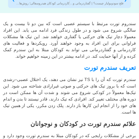
فلج سودوبولبار چیست؟ | گفتاردرمانی و کاردرمانی سودوبولبار در شرق تهران
کاردرمانی کودکان هیدروسفالی؛ روش‌ها، اهداف و درمان در شرق تهران
سندروم تورت مرتبط با سیستم عصبی است که بین دو تا بیست و یک
سالگی شروع می شود و در طول زندگی فرد ادامه می یابد. این افراد
معمولا دچار تیک های حرکتی یا گفتاری خواهند شد. این تیک ها مشکلات
فراوانی برای این افراد به وجود خواهند آورد. رویکردها و فعالیت های
کاردرمانی و گفتاردرمانی می تواند به کودکان مبتلا به این سندرم کمک
کرده و از آنها حمایت کند. در ادامه بیشتر در این زمینه خواهیم خواند.
تعریف سندرم تورت
سندرم تورت که آن را با TS نیز نشان می دهند، یک اختلال عصبی–رشدی
است که با بروز تیک‌ های حرکتی و صوتی غیرارادی شناخته می‌ شود. این
تیک‌ها معمولاً در کودکی شروع می‌ شوند و شدت آن‌ ها ممکن است در
دوره‌ های مختلف تغییر کند. افرادی که تیک دارند، قادر نیستند تا بدن و اندام
های خود را از انجام این کارها باز دارند. پلک زدن مکرر، یکی از همین تیک
ها است.
علائم سندرم تورت در کودکان و نوجوانان
برخی از مشکلات رایجی که در کودکان مبتلا به سندرم تورت وجود دارد و