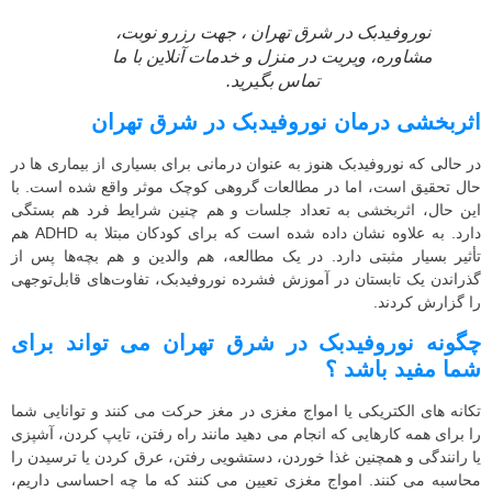
نوروفیدبک در شرق تهران ، جهت رزرو نوبت،
مشاوره، ویریت در منزل و خدمات آنلاین با ما
تماس بگیرید.
اثربخشی درمان نوروفیدبک در شرق تهران
در حالی که نوروفیدبک هنوز به عنوان درمانی برای بسیاری از بیماری ها در
حال تحقیق است، اما در مطالعات گروهی کوچک موثر واقع شده است. با
این حال، اثربخشی به تعداد جلسات و هم چنین شرایط فرد هم بستگی
دارد. به علاوه نشان داده شده است که برای کودکان مبتلا به ADHD هم
تأثیر بسیار مثبتی دارد. در یک مطالعه، هم والدین و هم بچه‌ها پس از
گذراندن یک تابستان در آموزش فشرده نوروفیدبک، تفاوت‌های قابل‌توجهی
را گزارش کردند.
چگونه نوروفیدبک در شرق تهران می تواند برای
شما مفید باشد ؟
تکانه های الکتریکی یا امواج مغزی در مغز حرکت می کنند و توانایی شما
را برای همه کارهایی که انجام می دهید مانند راه رفتن، تایپ کردن، آشپزی
یا رانندگی و همچنین غذا خوردن، دستشویی رفتن، عرق کردن یا ترسیدن را
محاسبه می کنند. امواج مغزی تعیین می کنند که ما چه احساسی داریم،