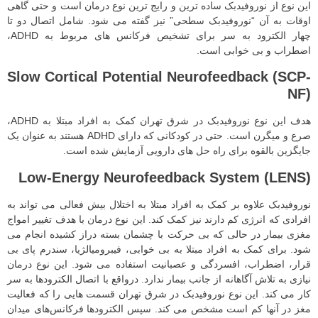
این نوع از نوروفیدبک ساده ترین و رایج ترین نوع درمان است و حتی گاهی
اوقات به آن “نوروفیدبک سطحی” نیز گفته می شود. شامل اتصال دو تا
چهار الکترود به سر برای تشخیص فرکانس های مربوط به ADHD،
اضطراب و بی خوابی است.
Slow Cortical Potential Neurofeedback (SCP-
NF)
هدف این نوع نوروفیدبک در شرق تهران کمک به افراد مبتلا به ADHD،
صرع و میگرن است. حتی در کودکانی که دارای ADHD هستند به عنوان یک
جایگزین بالقوه برای راه حل های دارویی آزمایش شده است.
Low-Energy Neurofeedback System (LENS)
نوروفیدبک علاوه بر کمک به افراد مبتلا به اختلال بیش فعالی می تواند به
افرادی که انرژی کم دارند نیز کمک کند. این نوع درمان با هدف تغییر امواج
مغزی بیمار در حالی که بی حرکت با چشمان بسته دراز کشیده انجام می
شود. برای کمک به افراد مبتلا به بی خوابی، فیبرومیالژیا، سندرم پای بی
قرار، اضطراب، افسردگی و عصبانیت استفاده می شود. این نوع درمان
نیازی به تلاش آگاهانه از جانب بیمار ندارد. درواقع با اتصال الکترودها به سر
کار می کند. این نوع نوروفیدبک در شرق تهران قسمت هایی را که فعالیت
مغز در آنها کم است مشخص می کند. سپس الکترودها فرکانس‌های میدان