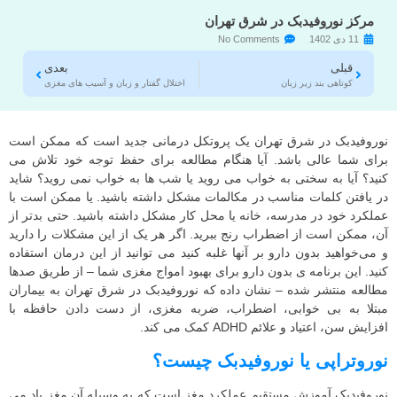
مرکز نوروفیدبک در شرق تهران
11 دی 1402
No Comments
قبلی
بعدی
کوتاهی بند زیر زبان
اختلال گفتار و زبان و آسیب های مغزی
نوروفیدبک در شرق تهران یک پروتکل درمانی جدید است که ممکن است
برای شما عالی باشد. آیا هنگام مطالعه برای حفظ توجه خود تلاش می
کنید؟ آیا به سختی به خواب می روید یا شب ها به خواب نمی روید؟ شاید
در یافتن کلمات مناسب در مکالمات مشکل داشته باشید. یا ممکن است با
عملکرد خود در مدرسه، خانه یا محل کار مشکل داشته باشید. حتی بدتر از
آن، ممکن است از اضطراب رنج ببرید. اگر هر یک از این مشکلات را دارید
و می‌خواهید بدون دارو بر آنها غلبه کنید می توانید از این درمان استفاده
کنید. این برنامه ی بدون دارو برای بهبود امواج مغزی شما – از طریق صدها
مطالعه منتشر شده – نشان داده که نوروفیدبک در شرق تهران به بیماران
مبتلا به بی خوابی، اضطراب، ضربه مغزی، از دست دادن حافظه با
افزایش سن، اعتیاد و علائم ADHD کمک می کند.
نوروتراپی یا نوروفیدبک چیست؟
نوروفیدبک آموزش مستقیم عملکرد مغز است که به وسیله آن مغز یاد می