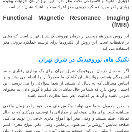
اجباری، اعتیاد و افسردگی تحت نظر دارد. این نوع درمان جزئیات پیچیده
زیادی را در مورد عملکرد درونی مغز افراد مبتلا به اعتیاد نشان داده است.
Functional Magnetic Resonance Imaging
(fMRI)
این روش هنوز هم روشی از درمان نوروفیدبک شرق تهران است که مبتنی
بر تحقیقات است. این روش از الکترودها برای ترسیم عملکرد درونی مغز
استفاده می کند.
تکنیک های نوروفیدبک در شرق تهران
اگر به دنبال درمان نوروفیدبک شرق تهران برای یک بیماری رفتاری مانند
افسردگی هستید، روانشناسان کلینیک ما معمولاً آن را انجام می دهند و بر
اساس مسائلی که به دنبال آن هستید از شما سؤالاتی را می پرسند. این
احتمال وجود دارد که شما در حال تماشای یک فیلم یا گوش دادن به محتوای
صوتی باشید و آن ها بر فعالیت مغز شما نظارت داشته باشند.
به طور معمول، شما می توانید واکنش های مغز خود را در زمان واقعی
مشاهده کنید. برای مثال نمونه‌ای از بیمارانی را توصیف می‌کنیم که در حال
تماشای فیلم هستند و وقتی مغز آنها امواج مغزی خاصی را تولید می‌کند،
صفحه نمایش “روشن‌تر” می‌شود. برعکس، وقتی مغز امواج مغزی کمتر
مطلوبی را تولید می کند، صفحه نمایش “تیره تر” می شود. طی درمان