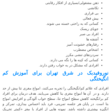
ذهن مشغولی/بسیاری از افکار رقابتی
تکانشی
بی قراری
بیش فعالی
کسانی که به راحتی خسته می شوند.
جویای ریسک
افراد بی صبر
آشفته ها
رفتارهای خشونت آمیز
اشخاص مضطرب
سردردهای تنشی مکرر
کسانی که کینه ها را نگه می دارند.
افرادی که مشکل در به خواب رفتن دارند.
نوروفیدبک در شرق تهران برای آموزش کم
انگیختگی
افرادی که علائم کم‌انگیختگی را تجربه می‌کنند، امواج مغزی تتا بیش از حد
دارند. و در آن ها امواج مغزی بتا کاهش می‌یابند. هدف درمان برای افراد
کم برانگیخته کاهش سطح امواج تتا، سطح خواب آلودگی و افزایش امواج
بتا است. در پایان هر جلسه تمرینی، فرد باید احساس بیداری، تمرکز و
انگیزه بیشتری داشته باشد. نمونه هایی از افراد با مغز «کمتر تحریک