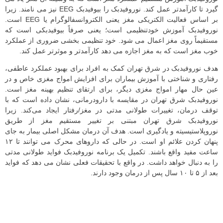
گیرد تا کارآمدتر عمل کند. نوروفیدبک را بیوفیدبک EEG نیز می نامند. زیرا
بر اساس فعالیت الکتریکی مغز یعنی الکتروانسفالوگرام یا EEG است.
نوروفیدبک آموزش خودتنظیمی است؛ یعنی صرفاً بیوفیدبکی است که
مستقیماً روی مغز اعمال می شود. خود تنظیمی بخشی ضروری از عملکرد
خوب مغز است که به مغز اجازه می دهد کارآمدتر و موثرتر عمل کند.
هدف نوروفیدبک در شرق تهران کمک به افراد برای بهبود عملکرد عاطفی،
رفتاری و شناختی با آموزش بیماران برای افزایش امواج مغزی خاص و در
عین حال مهار امواج مغزی دیگر، برای ارتقای تنظیم بهینه مغز است.
نوروفیدبک شرق تهران در مقایسه با دارودرمانی، نشان داده است که با
توقف درمان، تغییرات طولانی مدتی در مغز/رفتار ایجاد می‌کند. زیرا
نوروفیدبک شرق تهران مبتنی بر تغییر مستقیم مغز از طریق
نوروپلاستیسیته و یادگیری است. هدف آن درمان مشکل اصلی بیمار به جای
پنهان کردن علائم او است. در حالی که داروهای محرک می توانند تا ۱۲
ساعت مفید واقع باشند. تکمیل یک برنامه نوروفیدبک فواید طولانی مدتی
را به دنبال خواهد داشت. در واقع با تحقیقات فعلی نشان می دهد که فواید
بعد از ۵ تا ۱۰ سال پس از درمان وجود دارند.