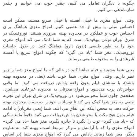
چگونه با دیگران تعامل می کنیم، چقدر خوب می خوابیم و چقدر
سازماندهی می کنیم.
وقتی امواج مغزی ما خیلی آهسته یا خیلی سریع هستند، ممکن است
احساس تنبلی یا بیش از حد عصبی کنیم. امواج مغزی هماهنگ برای
احساس خوب و عملکرد در محدوده بهینه ضروری هستند. نوروفیدبک در
شرق تهران نوعی بیوفیدبک است که به شما کمک می کند امواج مغزی
خود را به طور طبیعی (بدون دارو) هماهنگ کنید. در طول جلسات
نوروفیدبک، مغز شما “یاد می گیرد” که چگونه امواج سریع یا آهسته
غیرعادی را به محدوده طبیعی برساند.
یعنی شما بنشینید و فیلم تماشا کنید در حالی که ما امواج مغز شما را زیر
نظر داریم. وقتی امواج مغزی شما خوب باشد (یعنی در محدوده بهینه
باشد)، با تماشای فیلم بدون وقفه پاداش دریافت می کنید. اما وقتی
حواس‌تان پرت می‌شود و امواج مغزتان به محدوده غیرعادی می‌لغزد،
صفحه‌ی جلوی شما محو می‌شود. در نوروفیدبک در شرق تهران این تجربه
منفی به مغز شما کمک می کند تا نوسانات خود را به سمت محدوده بهینه
حرکت دهد. به محض اینکه این اتفاق می افتد، شما (یعنی مغزتان) با ادامه
فیلم بدون هیچ مکث یا محو شدن پاداش دریافت می کنید. دقیقاً مانند سگی
که «یاد می گیرد» توپ را بگیرد تا جایزه بگیرد، مغز شما «یاد می گیرد»
امواج مغزی را که با آرامش و تمرکز مرتبط است، بهینه کند. به عبارت
دیگر، مغز شما زمانی پاداش می گیرد که امواج مغزی شما (بر اساس