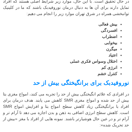
در حال تحقیق است. با این حال، موارد زیر شرایط اصلی هستند که افراد
تمایل دارند برای آن ها به دنبال درمان نوروفیدبک باشند که ما در کلینیک
توانبخشی همراه در شرق تهران موارد زیر را انجام می دهیم:
بیش فعالی
افسردگی
اضطراب
بیخوابی
میگرن
اعتیاد
اختلال وسواس فکری عملی
انرژی کم
کنترل خشم
نوروفیدبک برای برانگیختگی بیش از حد
در افرادی که علائم انگیختگی بیش از حد را تجربه می کنند، امواج مغزی بتا
بیش از حد شده و امواج مغزی SMR کاهش می یابند. هدف درمان برای
افراد با برانگیختگی زیاد کاهش سطح امواج بتا و افزایش امواج SMR
است. کاهش سطح انرژی اضافی به ذهن و بدن اجازه می دهد تا آرام تر و
آرام تر و در عین حال هوشیارتر باشند. نمونه هایی از افراد با مغز «بیش از
حد تحریک شده»: