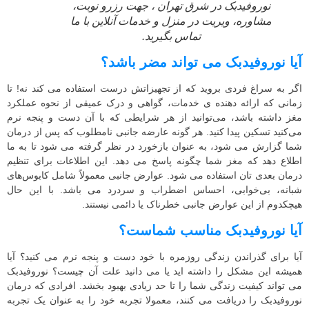
نوروفیدبک در شرق تهران ، جهت رزرو نوبت،
مشاوره، ویریت در منزل و خدمات آنلاین با ما
تماس بگیرید.
آیا نوروفیدبک می تواند مضر باشد؟
اگر به سراغ فردی بروید که از تجهیزاتش درست استفاده می کند نه! تا
زمانی که ارائه ‌دهنده ی خدمات، گواهی و درک عمیقی از نحوه عملکرد
مغز داشته باشد، می‌توانید از هر شرایطی که با آن دست و پنجه نرم
می‌کنید تسکین پیدا کنید. هر گونه عارضه جانبی نامطلوب که پس از درمان
شما گزارش می شود، به عنوان بازخورد در نظر گرفته می شود تا به ما
اطلاع دهد که مغز شما چگونه پاسخ می دهد. این اطلاعات برای تنظیم
درمان بعدی تان استفاده می شود. عوارض جانبی معمولاً شامل کابوس‌های
شبانه، بی‌خوابی، احساس اضطراب و سردرد می باشد. با این حال
هیچکدوم از این عوارض جانبی خطرناک یا دائمی نیستند.
آیا نوروفیدبک مناسب شماست؟
آیا برای گذراندن زندگی روزمره با خود دست و پنجه نرم می کنید؟ آیا
همیشه این مشکل را داشته اید یا می دانید علت آن چیست؟ نوروفیدبک
می تواند کیفیت زندگی شما را تا حد زیادی بهبود بخشد. افرادی که درمان
نوروفیدبک را دریافت می کنند، معمولا تجربه خود را به عنوان یک تجربه