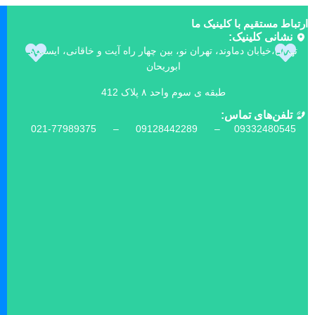
ارتباط مستقیم با کلینیک ما
نشانی کلینیک:
تهران،خیابان دماوند، تهران نو، بین چهار راه آیت و خاقانی، ایستگاه
ابوریحان
طبقه ی سوم واحد ۸ پلاک 412
تلفن‌های تماس:
021-77989375 –
09128442289 –
09332480545